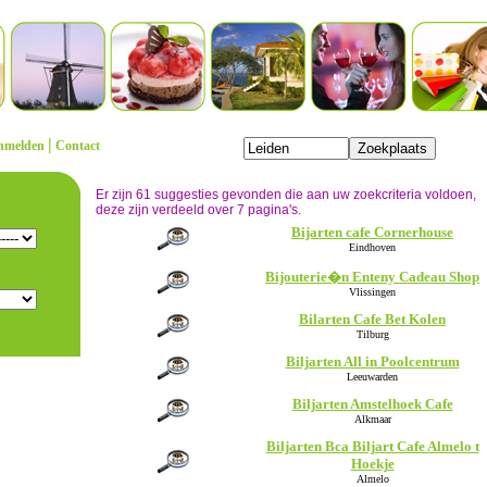
|
nmelden
Contact
Er zijn 61 suggesties gevonden die aan uw zoekcriteria voldoen,
deze zijn verdeeld over 7 pagina's.
Bijarten cafe Cornerhouse
Eindhoven
Bijouterie�n Enteny Cadeau Shop
Vlissingen
Bilarten Cafe Bet Kolen
Tilburg
Biljarten All in Poolcentrum
Leeuwarden
Biljarten Amstelhoek Cafe
Alkmaar
Biljarten Bca Biljart Cafe Almelo t
Hoekje
Almelo