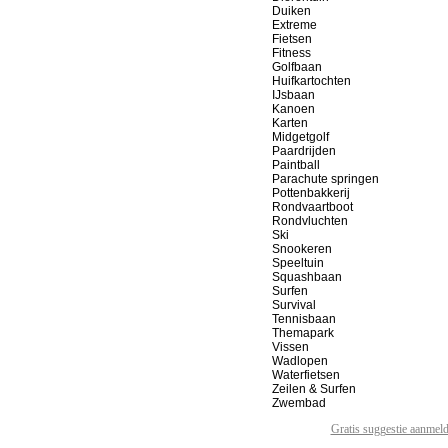
Duiken
Extreme
Fietsen
Fitness
Golfbaan
Huifkartochten
IJsbaan
Kanoen
Karten
Midgetgolf
Paardrijden
Paintball
Parachute springen
Pottenbakkerij
Rondvaartboot
Rondvluchten
Ski
Snookeren
Speeltuin
Squashbaan
Surfen
Survival
Tennisbaan
Themapark
Vissen
Wadlopen
Waterfietsen
Zeilen & Surfen
Zwembad
Gratis suggestie aanmel