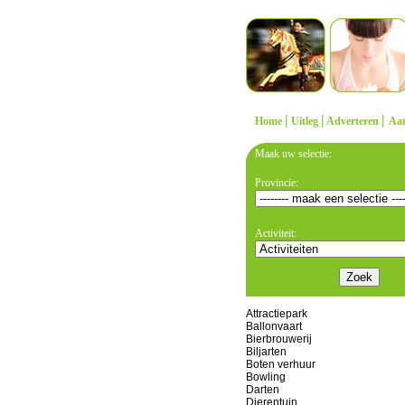
|
|
|
Home
Uitleg
Adverteren
Aa
Maak uw selectie:
Provincie:
Activiteit:
Attractiepark
Ballonvaart
Bierbrouwerij
Biljarten
Boten verhuur
Bowling
Darten
Dierentuin