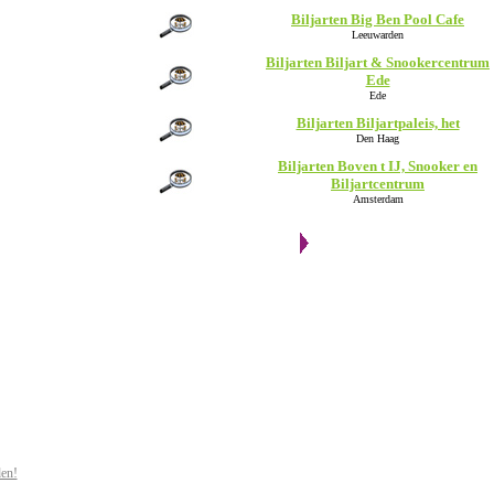
Biljarten Big Ben Pool Cafe
Leeuwarden
Biljarten Biljart & Snookercentrum
Ede
Ede
Biljarten Biljartpaleis, het
Den Haag
Biljarten Boven t IJ, Snooker en
Biljartcentrum
Amsterdam
den!