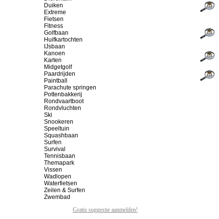
Duiken
Extreme
Fietsen
Fitness
Golfbaan
Huifkartochten
IJsbaan
Kanoen
Karten
Midgetgolf
Paardrijden
Paintball
Parachute springen
Pottenbakkerij
Rondvaartboot
Rondvluchten
Ski
Snookeren
Speeltuin
Squashbaan
Surfen
Survival
Tennisbaan
Themapark
Vissen
Wadlopen
Waterfietsen
Zeilen & Surfen
Zwembad
Gratis suggestie aanmelden!