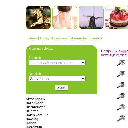
|
|
|
|
Home
Uitleg
Adverteren
Aanmelden
Contact
Maak uw selectie:
Er zijn 132 sugg
deze zijn verdeel
Provincie:
Activiteit:
Attractiepark
Ballonvaart
Bierbrouwerij
Biljarten
Boten verhuur
Bowling
Darten
Dierentuin